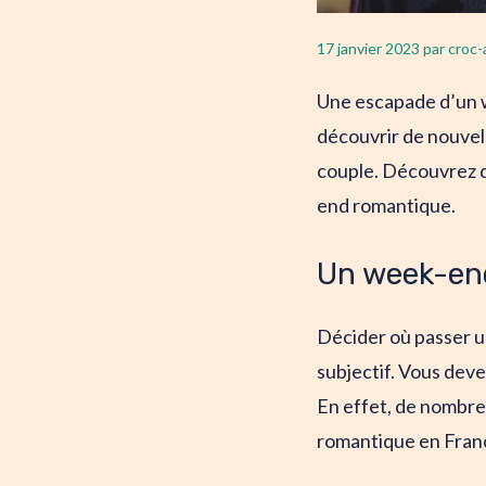
17 janvier 2023
par
croc-
Une escapade d’un w
découvrir de nouvell
couple. Découvrez d
end romantique.
Un week-en
Décider où passer u
subjectif. Vous deve
En effet, de nombreu
romantique en Fran