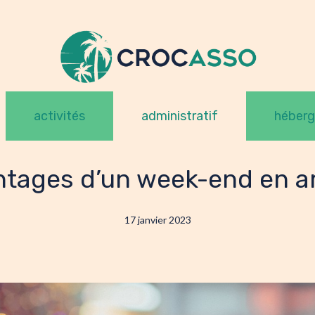
activités
administratif
héber
ntages d’un week-end en 
17 janvier 2023