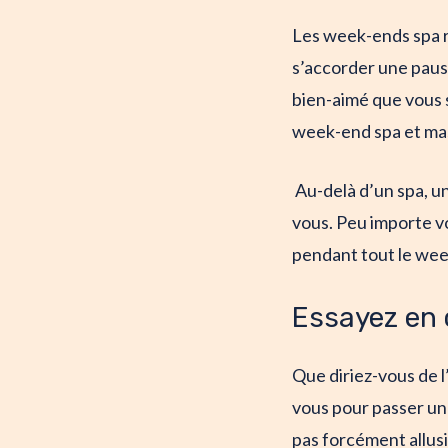
Les week-ends spa r
s’accorder une pause
bien-aimé que vous 
week-end spa et mas
Au-delà d’un spa, un
vous. Peu importe vo
pendant tout le wee
Essayez en 
Que diriez-vous de l
vous pour passer un
pas forcément allus