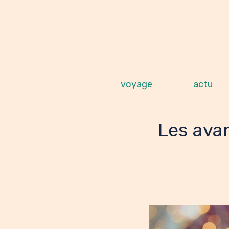
Aller
au
contenu
voyage
actu
Les ava