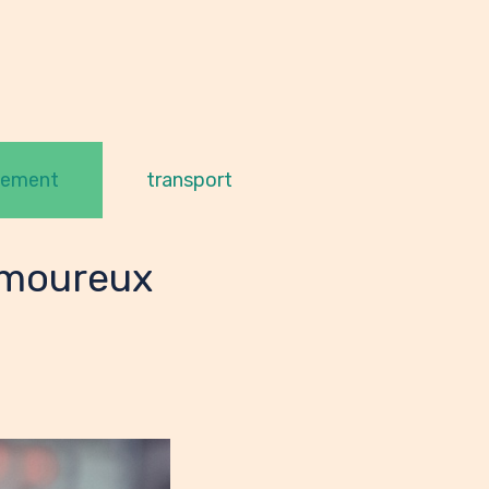
gement
transport
amoureux